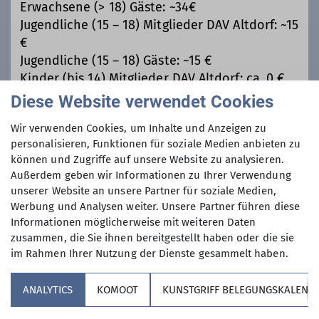
Erwachsene (> 18) Gäste: ~34€
Jugendliche (15 – 18) Mitglieder DAV Altdorf: ~15
€
Jugendliche (15 – 18) Gäste: ~15 €
Kinder (bis 14) Mitglieder DAV Altdorf: ca. 0 €
Kinder (bis 14) Gäste: ca. 0 €
Diese Website verwendet Cookies
Wir verwenden Cookies, um Inhalte und Anzeigen zu
Der Fahrtpreis und das Geld für den Skipass
personalisieren, Funktionen für soziale Medien anbieten zu
werden im Bus eingesammelt
können und Zugriffe auf unsere Website zu analysieren.
Außerdem geben wir Informationen zu Ihrer Verwendung
unserer Website an unsere Partner für soziale Medien,
Maximale Teilnehmeranzahl
Werbung und Analysen weiter. Unsere Partner führen diese
Informationen möglicherweise mit weiteren Daten
48
zusammen, die Sie ihnen bereitgestellt haben oder die sie
im Rahmen Ihrer Nutzung der Dienste gesammelt haben.
ANALYTICS
KOMOOT
KUNSTGRIFF BELEGUNGSKALEND