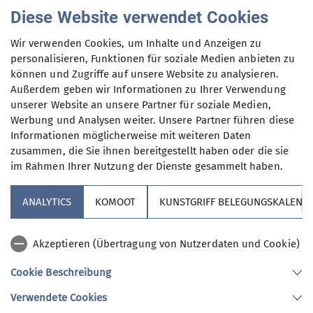
Diese Website verwendet Cookies
jugend1@dav-altdorf.de
Wir verwenden Cookies, um Inhalte und Anzeigen zu
Gruppe
personalisieren, Funktionen für soziale Medien anbieten zu
können und Zugriffe auf unsere Website zu analysieren.
Außerdem geben wir Informationen zu Ihrer Verwendung
unserer Website an unsere Partner für soziale Medien,
Jugend 1
Werbung und Analysen weiter. Unsere Partner führen diese
Informationen möglicherweise mit weiteren Daten
zusammen, die Sie ihnen bereitgestellt haben oder die sie
Dich interessieren Unternehmungen
im Rahmen Ihrer Nutzung der Dienste gesammelt haben.
in der Natur? Klettern, Ski- und Kajak-
fahren möchtest du unbedingt
ANALYTICS
KOMOOT
KUNSTGRIFF BELEGUNGSKALEND
probieren! Eine Nacht ohne Bett
unter freiem Himmel macht dir nichts
Sektion
Akzeptieren (Übertragung von Nutzerdaten und Cookie)
aus? Mit vollem Gepäck auf dem Bike
in die Fremde! Hast du Lust neue
Cookie Beschreibung
Aktuelles
Freunde kennenzulernen?
Verwendete Cookies
Dann bist du hier an der richtigen