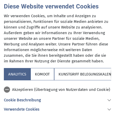
Diese Website verwendet Cookies
jugend1@dav-altdorf.de
Wir verwenden Cookies, um Inhalte und Anzeigen zu
Gruppe
personalisieren, Funktionen für soziale Medien anbieten zu
können und Zugriffe auf unsere Website zu analysieren.
Außerdem geben wir Informationen zu Ihrer Verwendung
unserer Website an unsere Partner für soziale Medien,
Jugend 1
Werbung und Analysen weiter. Unsere Partner führen diese
Informationen möglicherweise mit weiteren Daten
zusammen, die Sie ihnen bereitgestellt haben oder die sie
Dich interessieren Unternehmungen
im Rahmen Ihrer Nutzung der Dienste gesammelt haben.
in der Natur? Klettern, Ski- und Kajak-
fahren möchtest du unbedingt
ANALYTICS
KOMOOT
KUNSTGRIFF BELEGUNGSKALEND
probieren! Eine Nacht ohne Bett
unter freiem Himmel macht dir nichts
Sektion
Akzeptieren (Übertragung von Nutzerdaten und Cookie)
aus? Mit vollem Gepäck auf dem Bike
in die Fremde! Hast du Lust neue
Cookie Beschreibung
Aktuelles
Freunde kennenzulernen?
Verwendete Cookies
Dann bist du hier an der richtigen