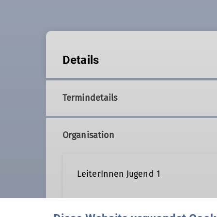
Details
Termindetails
Organisation
LeiterInnen Jugend 1
jugend1@dav-altdorf.de