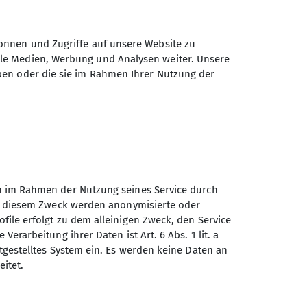
önnen und Zugriffe auf unsere Website zu
ale Medien, Werbung und Analysen weiter. Unsere
ben oder die sie im Rahmen Ihrer Nutzung der
htest du unbedingt probieren! Eine
 Bike in die Fremde! Hast du Lust
en im Rahmen der Nutzung seines Service durch
 Zu diesem Zweck werden anonymisierte oder
file erfolgt zu dem alleinigen Zweck, den Service
Verarbeitung ihrer Daten ist Art. 6 Abs. 1 lit. a
itgestelltes System ein. Es werden keine Daten an
Sektion Altdorf des
itet.
Deutschen Alpenvereins e.V.