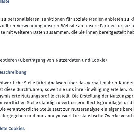
ies
zu personalisieren, Funktionen für soziale Medien anbieten zu k
zu Ihrer Verwendung unserer Website an unsere Partner für sozi
se mit weiteren Daten zusammen, die Sie ihnen bereitgestellt ha
en in der Natur? Klettern, Ski- und Kajak-fahren möc
eptieren (Übertragung von Nutzerdaten und Cookie)
mmel macht dir nichts aus? Mit vollem Gepäck auf dem
Beschreibung
en Adresse!
antwortliche Stelle führt Analysen über das Verhalten ihrer Kund
st diese durchführen, soweit sie uns ihre Einwilligung erteilen.
misierte Nutzungsprofile erstellt. Die Erstellung der Nutzungspro
ntwortlichen Stelle ständig zu verbessern. Rechtsgrundlage für die 
ie verantwortliche Stelle setzt zur Nutzeranalyse ein eigens bere
eitergegeben und nur anonymisiert für statistische Zwecke verarbe
elles
ete Cookies