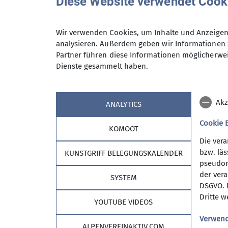
Diese Website verwendet Cook
Gruppe
Wir verwenden Cookies, um Inhalte und Anzeigen 
analysieren. Außerdem geben wir Informationen 
Partner führen diese Informationen möglicherwei
Jugend 1
Dienste gesammelt haben.
Dich interessieren Unternehmung
Akz
ANALYTICS
Nacht ohne Bett unter freiem Hi
Cookie 
neue Freunde kennenzulernen?
KOMOOT
Dann bist du hier an der richtig
Die ver
bzw. läs
KUNSTGRIFF BELEGUNGSKALENDER
pseudony
Kontakt aufnehmen
der vera
SYSTEM
DSGVO. D
Details
Dritte w
YOUTUBE VIDEOS
Sektion
Aktu
Verwend
ALPENVEREINAKTIV.COM