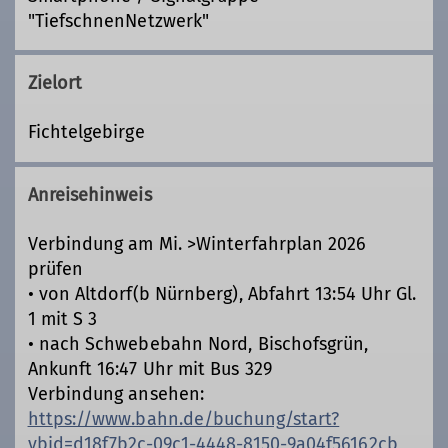
"TiefschnenNetzwerk"
Zielort
Fichtelgebirge
Anreisehinweis
Verbindung am Mi. >Winterfahrplan 2026
prüfen
• von Altdorf(b Nürnberg), Abfahrt 13:54 Uhr Gl.
1 mit S 3
• nach Schwebebahn Nord, Bischofsgrün,
Ankunft 16:47 Uhr mit Bus 329
Verbindung ansehen:
https://www.bahn.de/buchung/start?
vbid=d18f7b2c-09c1-4448-8150-9a04f56162cb