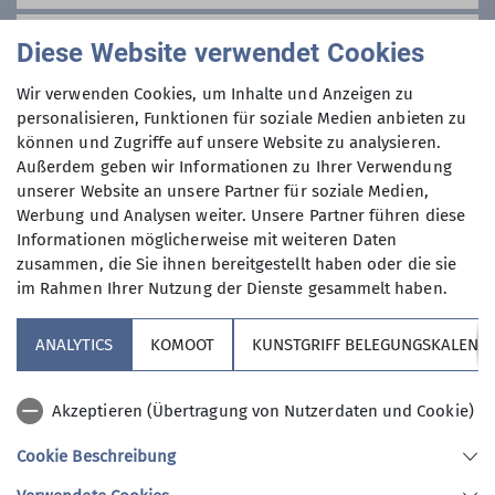
Tourenleiter
Leiter Bergrad
Alpen, Mittelgebirgen oder auch
Preis
Diese Website verwendet Cookies
Zuhause.
Die Skitouren starten im Tal oder auf
Wir verwenden Cookies, um Inhalte und Anzeigen zu
Hütten, als Tages- oder
personalisieren, Funktionen für soziale Medien anbieten zu
Mehrtagestouren, als Gipfeltouren
können und Zugriffe auf unsere Website zu analysieren.
oder Überschreitungen, von leicht bis
Außerdem geben wir Informationen zu Ihrer Verwendung
schwierig.
unserer Website an unsere Partner für soziale Medien,
Maximale Teilnehmeranzahl
Wichtig sind uns dabei gemeinsame
Werbung und Analysen weiter. Unsere Partner führen diese
Informationen möglicherweise mit weiteren Daten
Erlebnisse in der Natur und der risiko-
10
zusammen, die Sie ihnen bereitgestellt haben oder die sie
und umweltbewusste Umgang damit.
im Rahmen Ihrer Nutzung der Dienste gesammelt haben.
Fotos und Berichte vergangener
Touren siehe: Rückblick
ANALYTICS
KOMOOT
KUNSTGRIFF BELEGUNGSKALEND
Wir treffen uns im Winterhalbjahr
immer mittwochs zur Skigymnastik
und anschließenden Beisammensein
Sektion
Akzeptieren (Übertragung von Nutzerdaten und Cookie)
bei Akkols. Neben dem Programm
Cookie Beschreibung
entstehen auch kurzfristige
Aktuelles
Tourenmöglichkeiten.