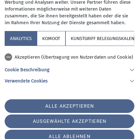
und umweltbewusste Umgang damit.
Werbung und Analysen weiter. Unsere Partner führen diese
Informationen möglicherweise mit weiteren Daten
Fotos und Berichte vergangener
12
zusammen, die Sie ihnen bereitgestellt haben oder die sie
Touren siehe: Rückblick
im Rahmen Ihrer Nutzung der Dienste gesammelt haben.
Wir treffen uns im Winterhalbjahr
immer mittwochs zur Skigymnastik
ANALYTICS
KOMOOT
KUNSTGRIFF BELEGUNGSKALEND
und anschließenden Beisammensein
bei Akkols. Neben dem Programm
entstehen auch kurzfristige
Sektion
Akzeptieren (Übertragung von Nutzerdaten und Cookie)
Tourenmöglichkeiten.
Cookie Beschreibung
Infos dazu und zum Skibergsteigen
Aktuelles
gibt’s, wenn Ihr unseren Newsletter
Verwendete Cookies
abonniert.
Für den direkten Austausch
Sektion Altdorf des Deutschen Alpenvereins e.V.
untereinander verwenden wir die
ALLE AKZEPTIEREN
Hermangasse 1
Signalgruppe "TiefschneeNetzwerk".
90518 Altdorf
-> Beitrittswunsch mit HandyNr / SMS
Telefon +499187959363
AUSGEWÄHLTE AKZEPTIEREN
an einen Leiter.
Impressum
Barrierefreiheit
Datenschutz
Datenschutz-Einstellungen
ALLE ABLEHNEN