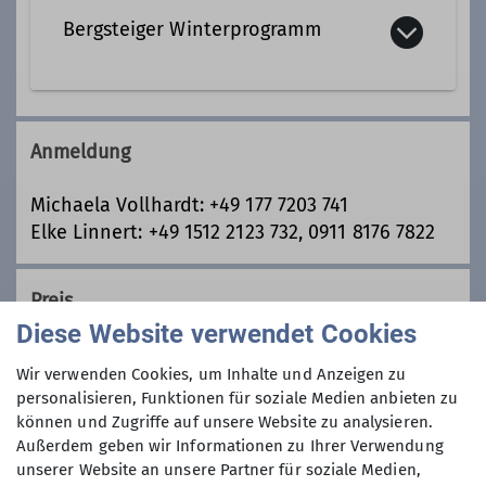
Tourenleiterin
Bergsteiger Winterprogramm
Schneelandschaften und Gipfel sind
unsere Ziele im Winter, als Skitour
Anmeldung
oder auch Skihochtour, auf
Tourenskiern oder Snowboards oder
Michaela Vollhardt: +49 177 7203 741
auch mal Langlaufskiern, in den
Elke Linnert: +49 1512 2123 732, 0911 8176 7822
Alpen, Mittelgebirgen oder auch
Zuhause.
Preis
Die Skitouren starten im Tal oder auf
Diese Website verwendet Cookies
Hütten, als Tages- oder
Tourengebühr:
Mehrtagestouren, als Gipfeltouren
Wir verwenden Cookies, um Inhalte und Anzeigen zu
20€ für Sektionsmitglieder,
oder Überschreitungen, von leicht bis
personalisieren, Funktionen für soziale Medien anbieten zu
Mitglieder anderer Sektionen: 40€
schwierig.
können und Zugriffe auf unsere Website zu analysieren.
Wichtig sind uns dabei gemeinsame
Außerdem geben wir Informationen zu Ihrer Verwendung
Erlebnisse in der Natur und der risiko-
unserer Website an unsere Partner für soziale Medien,
Maximale Teilnehmeranzahl