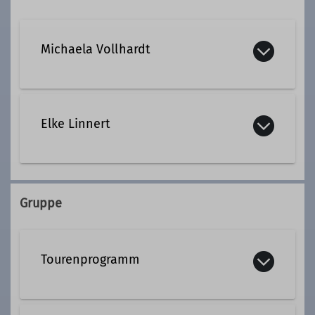
Michaela Vollhardt
0177 720 3741
Elke Linnert
michaela.vollhardt@dav-
altdorf.de
0911 830982
01512 2123732
Gruppe
elke.linnert@dav-altdorf.de
Qualifikationen
Kletterbetreuerin Breitensport
Tourenprogramm
Ämter
Ämter
Tourenleiterin