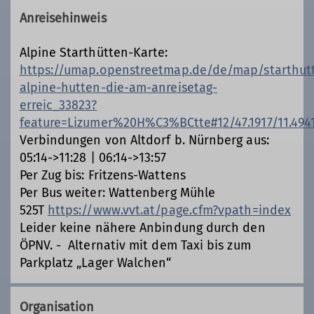
Anreisehinweis
Alpine Starthütten-Karte:
https://umap.openstreetmap.de/de/map/starthut
alpine-hutten-die-am-anreisetag-
erreic_33823?
feature=Lizumer%20H%C3%BCtte#12/47.1917/11.494
Verbindungen von Altdorf b. Nürnberg aus:
05:14->11:28 | 06:14->13:57
Per Zug bis: Fritzens-Wattens
Per Bus weiter: Wattenberg Mühle
525T
https://www.vvt.at/page.cfm?vpath=index
Leider keine nähere Anbindung durch den
ÖPNV. - Alternativ mit dem Taxi bis zum
Parkplatz „Lager Walchen“
Organisation