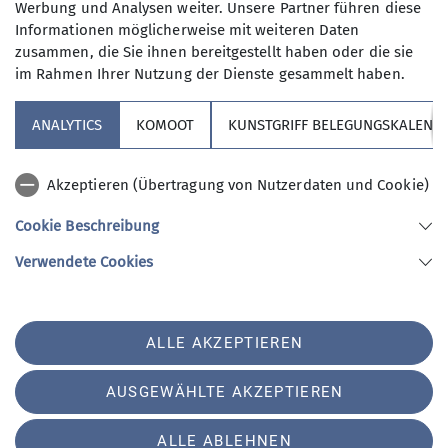
Werbung und Analysen weiter. Unsere Partner führen diese
Informationen möglicherweise mit weiteren Daten
10
zusammen, die Sie ihnen bereitgestellt haben oder die sie
im Rahmen Ihrer Nutzung der Dienste gesammelt haben.
ANALYTICS
KOMOOT
KUNSTGRIFF BELEGUNGSKALEND
Sektion
Akzeptieren (Übertragung von Nutzerdaten und Cookie)
Cookie Beschreibung
Aktuelles
Verwendete Cookies
Sektion Altdorf des Deutschen Alpenvereins e.V.
ALLE AKZEPTIEREN
Hermangasse 1
90518 Altdorf
Telefon +499187959363
AUSGEWÄHLTE AKZEPTIEREN
Impressum
Barrierefreiheit
Datenschutz
Datenschutz-Einstellungen
ALLE ABLEHNEN