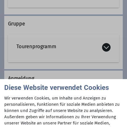
Fachübungsleiter*in Mountainbike
Unterer Markt 1
90518 Altdorf
Gruppe
Ämter
Leiter Bergrad
Ansprechpartner
Tourenprogramm
Kursleiter
Tourenleiter
Anmeldung
Diese Website verwendet Cookies
Heike Mändl: +49 1525 5911 298
Wir verwenden Cookies, um Inhalte und Anzeigen zu
Jan Kürschner: +49 152 5469 1429
personalisieren, Funktionen für soziale Medien anbieten zu
können und Zugriffe auf unsere Website zu analysieren.
Außerdem geben wir Informationen zu Ihrer Verwendung
unserer Website an unsere Partner für soziale Medien,
Maximale Teilnehmeranzahl