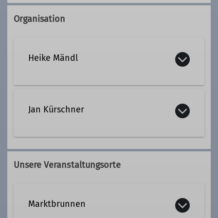
Organisation
Heike Mändl
09187 958534
01525 5911298
Jan Kürschner
heike.maendl@dav-altdorf.de
0152 54691429
Ämter
Unsere Veranstaltungsorte
bergrad@dav-altdorf.de
Ansprechpartnerin
Marktbrunnen
Qualifikationen