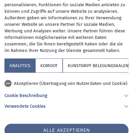
Tipps für die Teilnehmer.
personalisieren, Funktionen für soziale Medien anbieten zu
15€ für Sektionsmitglieder
Von Mai bis Oktober gehen wir in der
können und Zugriffe auf unsere Website zu analysieren.
Fränkischen- oder Hersbrucker
Außerdem geben wir Informationen zu Ihrer Verwendung
Schweiz gemeinsam selbstständig
unserer Website an unsere Partner für soziale Medien,
Maximale Teilnehmeranzahl
klettern. Zur Bildung von
Werbung und Analysen weiter. Unsere Partner führen diese
Informationen möglicherweise mit weiteren Daten
Fahrgemeinschaften treffen wir uns
6
zusammen, die Sie ihnen bereitgestellt haben oder die sie
Dienstag abends und sonntags zur
im Rahmen Ihrer Nutzung der Dienste gesammelt haben.
vereinbarten Zeit am Bahnhof in
Altdorf.
ANALYTICS
KOMOOT
KUNSTGRIFF BELEGUNGSKALEND
Wer Interesse hat, sollte sich bei
unserem
E-Mail-Verteiler
unter
Altdorfer-Kletterer anmelden, dann
Sektion
Akzeptieren (Übertragung von Nutzerdaten und Cookie)
wird jeweils das Ziel und die
Cookie Beschreibung
Abfahrtszeit mitgeteilt.
Aktuelles
Ab Oktober
treffen wir uns dienstags
Verwendete Cookies
ab 19.00 Uhr in der Kletterhalle
KunstGriff.
Sektion Altdorf des Deutschen Alpenvereins e.V.
Außerdem werden Wochenend-
ALLE AKZEPTIEREN
Hermangasse 1