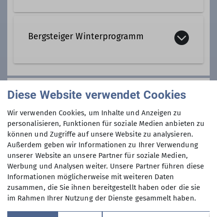
Ämter
Wir klettern in der Fränkischen und im
Tourenleiter
Gebirge; von Oktober - März in
Bergsteiger Winterprogramm
unserer Kletterhalle KunstGriff.
Organisierte oder geführte Touren mit
Klettern, Klettersteig und Hochtour
Schneelandschaften und Gipfel sind
werden angeboten. Ob Walberla oder
unsere Ziele im Winter, als Skitour
Anmeldung
Diese Website verwendet Cookies
Watzmann: auf gemeinsamen Touren
oder auch Skihochtour, auf
in Fels und Eis geben unsere Trainer
Tourenskiern oder Snowboards oder
Wir verwenden Cookies, um Inhalte und Anzeigen zu
bei einem der Kursleiter
Tipps für die Teilnehmer.
auch mal Langlaufskiern, in den
personalisieren, Funktionen für soziale Medien anbieten zu
Von Mai bis Oktober gehen wir in der
können und Zugriffe auf unsere Website zu analysieren.
Alpen, Mittelgebirgen oder auch
Fränkischen- oder Hersbrucker
Außerdem geben wir Informationen zu Ihrer Verwendung
Zuhause.
unserer Website an unsere Partner für soziale Medien,
Schweiz gemeinsam selbstständig
Maximale Teilnehmeranzahl
Die Skitouren starten im Tal oder auf
Werbung und Analysen weiter. Unsere Partner führen diese
klettern. Zur Bildung von
Hütten, als Tages- oder
Informationen möglicherweise mit weiteren Daten
10
Fahrgemeinschaften treffen wir uns
Mehrtagestouren, als Gipfeltouren
zusammen, die Sie ihnen bereitgestellt haben oder die sie
Dienstag abends und sonntags zur
oder Überschreitungen, von leicht bis
im Rahmen Ihrer Nutzung der Dienste gesammelt haben.
vereinbarten Zeit am Bahnhof in
schwierig.