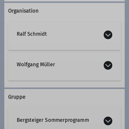
Organisation
Ralf Schmidt
0173 3830642
Wolfgang Müller
ralf.schmidt@dav-altdorf.de
wolfgang.mueller@dav-altdorf.de
Qualifikationen
Gruppe
Trainer C Bergsteigen
Ämter
Bergsteiger Sommerprogramm
Tourenleiter