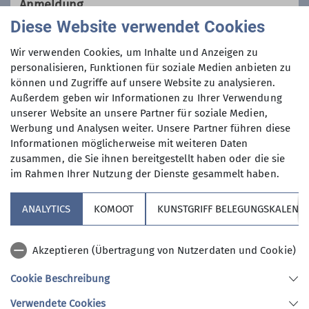
Anmeldung
zielt das Angebot auf Wanderer ab,
Diese Website verwendet Cookies
die lieber in kleinen Gruppen
Per E-Mail an
senioren-kleingruppe@dav-
unterwegs sind. Teilnehmerzahl max.
Wir verwenden Cookies, um Inhalte und Anzeigen zu
altdorf.de
oder beim Organisator.
12 Personen. Fahrt zum Wanderziel mit
personalisieren, Funktionen für soziale Medien anbieten zu
Anfrage senden
können und Zugriffe auf unsere Website zu analysieren.
Bahn oder Pkw (Fahrgemeinschaften).
Außerdem geben wir Informationen zu Ihrer Verwendung
Treffpunkt bei passendem Wetter in
unserer Website an unsere Partner für soziale Medien,
Anmeldung ab / bis
der Regel um 09:15 Uhr am Haltepunkt
Werbung und Analysen weiter. Unsere Partner führen diese
Altdorf West.
Informationen möglicherweise mit weiteren Daten
11.12.2025 / 18.12.2025
Das Wandern in kleinen Gruppen soll
zusammen, die Sie ihnen bereitgestellt haben oder die sie
die Bus-Wanderungen entlasten, den
im Rahmen Ihrer Nutzung der Dienste gesammelt haben.
Organisationsaufwand minimieren
und die Verantwortung der
ANALYTICS
KOMOOT
KUNSTGRIFF BELEGUNGSKALEND
Wanderführer reduzieren. Bei
Bahnfahrten kann die MobiCard oder
Sektion
Akzeptieren (Übertragung von Nutzerdaten und Cookie)
das TagesTicket Plus verwendet
werden.
Cookie Beschreibung
Aktuelles
Die Wanderstrecken liegen im Bereich
Verwendete Cookies